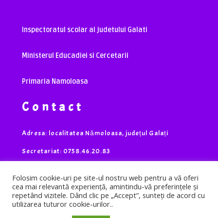
Inspectoratul scolar al judetului Galati
Ministerul Educadiei si Cercetarii
Primaria Namoloasa
Contact
Adresa: localitatea Nămoloasa, județul Galați
Secretariat: 0758.46.20.83
Contabilitate: 0752.58.13.98
Folosim cookie-uri pe site-ul nostru web pentru a vă oferi
cea mai relevantă experiență, amintindu-vă preferințele și
Director: 0741.36.70.78
repetând vizitele. Dând clic pe „Accept”, sunteți de acord cu
utilizarea tuturor cookie-urilor..
Fax: 0236.83.06.41